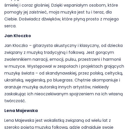
śmielej i coraz głośniej. Dzięki wspaniałym osobom, które
pomogły jej zaistnieć, moja muzyka jest tu i teraz, dla
Ciebie. Doświadcz dźwięków, które płyną prosto z mojego
serca.
Jan Kłoczko
Jan Kłoczko – gitarzysta akustyczny i klasyczny, od dziecka
związany z muzyką tradycyjną i folkową. Jest gorącym
zwolennikiem narracji, emocji, pulsu, przestrzeni i harmonii
w muzyce. Występował w zespołach i projektach grających
muzykę świata – od skandynawskiej, przez polską, celtycką,
ukraińską, węgierską, po bluegrass. Chętnie akompaniuje i
aranżuje muzykę autorską innych artystów, niekiedy
zaskakując ich nieoczekiwanym spojrzeniem na ich własną
twórczość.
Lena Majewska
Lena Majewska jest wokalistką związaną od wielu lat z
szeroko pojętą muzyką folkową, gdzie odnajduje swoje