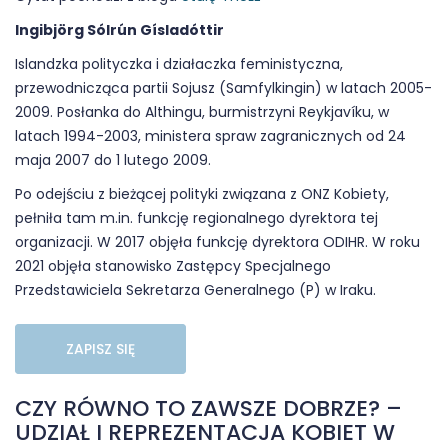
Ingibjörg Sólrún Gísladóttir
Islandzka polityczka i działaczka feministyczna,
przewodnicząca partii Sojusz (Samfylkingin) w latach 2005-
2009. Posłanka do Althingu, burmistrzyni Reykjavíku, w
latach 1994-2003, ministera spraw zagranicznych od 24
maja 2007 do 1 lutego 2009.
Po odejściu z bieżącej polityki związana z ONZ Kobiety,
pełniła tam m.in. funkcję regionalnego dyrektora tej
organizacji. W 2017 objęła funkcję dyrektora ODIHR. W roku
2021 objęła stanowisko Zastępcy Specjalnego
Przedstawiciela Sekretarza Generalnego (P) w Iraku.
ZAPISZ SIĘ
CZY RÓWNO TO ZAWSZE DOBRZE? –
UDZIAŁ I REPREZENTACJA KOBIET W