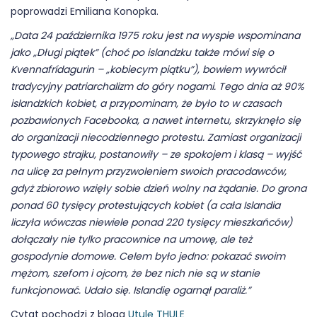
poprowadzi Emiliana Konopka.
„Data 24 października 1975 roku jest na wyspie wspominana
jako „Długi piątek” (choć po islandzku także mówi się o
Kvennafrídagurin – „kobiecym piątku”), bowiem wywrócił
tradycyjny patriarchalizm do góry nogami. Tego dnia aż 90%
islandzkich kobiet, a przypominam, że było to w czasach
pozbawionych Facebooka, a nawet internetu, skrzyknęło się
do organizacji niecodziennego protestu. Zamiast organizacji
typowego strajku, postanowiły – ze spokojem i klasą – wyjść
na ulicę za pełnym przyzwoleniem swoich pracodawców,
gdyż zbiorowo wzięły sobie dzień wolny na żądanie. Do grona
ponad 60 tysięcy protestujących kobiet (a cała Islandia
liczyła wówczas niewiele ponad 220 tysięcy mieszkańców)
dołączały nie tylko pracownice na umowę, ale też
gospodynie domowe. Celem było jedno: pokazać swoim
mężom, szefom i ojcom, że bez nich nie są w stanie
funkcjonować. Udało się. Islandię ogarnął paraliż.”
Cytat pochodzi z bloga
Utulę THULE