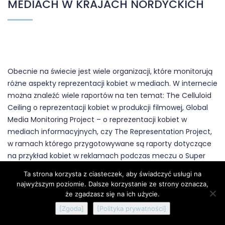
MEDIACH W KRAJACH NORDYCKICH
Obecnie na świecie jest wiele organizacji, które monitorują
różne aspekty reprezentacji kobiet w mediach. W internecie
można znaleźć wiele raportów na ten temat: The Celluloid
Ceiling o reprezentacji kobiet w produkcji filmowej, Global
Media Monitoring Project – o reprezentacji kobiet w
mediach informacyjnych, czy The Representation Project,
w ramach którego przygotowywane są raporty dotyczące
na przykład kobiet w reklamach podczas meczu o Super
Bowl. W badaniach międzynarodowych kraje nordyckie
Ta strona korzysta z ciasteczek, aby świadczyć usługi na
zwykle są na szczytach rankingów: na przykład w
najwyższym poziomie. Dalsze korzystanie ze strony oznacza,
szwedzkich mediach informacyjnych aż 77% osób
że zgadzasz się na ich użycie.
prezentujących to kobiety. Ale czy dużo albo równo zawsze
[Zgoda]
[Polityka prywatności]
oznacza dobrze? W wykładzie poruszone zostanie wiele