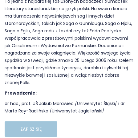
To jedna z najbardziej zasłużonych badaczek i tłumaczek
literatury staroislandzkiej na język polski. Na swoim koncie
ma tłumaczenia najważniejszych sag i innych dzieł
staronordyckich, takich jak Saga o Gunnlaugu, Saga o Njalu,
Saga o Egilu, Saga rodu z Laxdal czy też Edda Poetycka.
Współpracowała z prestiżowymi polskimi wydawnictwami
jak Ossolineum i Wydawnictwo Poznańskie. Doceniana i
nagradzana za swoje osiągnięcia. Większość swojego życia
spędziła w Szwecji, gdzie zmarła 25 lutego 2005 roku. Celem
spotkania jest przybliżenie życiorysu, dorobku i sylwetki tej
niezwykle barwnej i zasłużonej, a wciąż niezbyt dobrze
znanej Polki.
Prowadzenie:
dr hab., prof. UŚ
Jakub Morawiec
/Uniwersytet Śląski/ i dr
Marta Rey-Radlińska /Uniwersytet Jagielloński/
ZAPISZ SIĘ