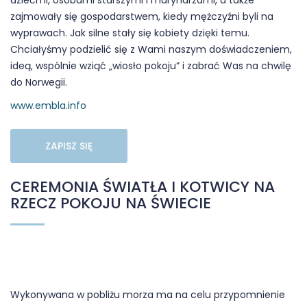
dziećmi, osobami starszymi i marynarzami, a także
zajmowały się gospodarstwem, kiedy mężczyźni byli na
wyprawach. Jak silne stały się kobiety dzięki temu.
Chciałyśmy podzielić się z Wami naszym doświadczeniem,
ideą, wspólnie wziąć „wiosło pokoju” i zabrać Was na chwilę
do Norwegii.
www.embla.info
ZAPISZ SIĘ
CEREMONIA ŚWIATŁA I KOTWICY NA
RZECZ POKOJU NA ŚWIECIE
Wykonywana w pobliżu morza ma na celu przypomnienie