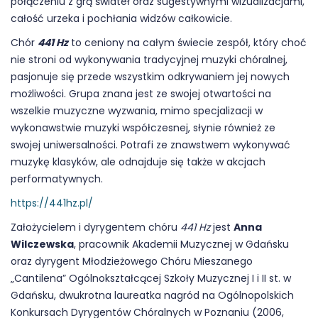
połączeniu z grą świateł oraz sugestywnymi wizualizacjami,
całość urzeka i pochłania widzów całkowicie.
Chór
441 Hz
to ceniony na całym świecie zespół, który choć
nie stroni od wykonywania tradycyjnej muzyki chóralnej,
pasjonuje się przede wszystkim odkrywaniem jej nowych
możliwości. Grupa znana jest ze swojej otwartości na
wszelkie muzyczne wyzwania, mimo specjalizacji w
wykonawstwie muzyki współczesnej, słynie również ze
swojej uniwersalności. Potrafi ze znawstwem wykonywać
muzykę klasyków, ale odnajduje się także w akcjach
performatywnych.
https://441hz.pl/
Założycielem i dyrygentem chóru
441 Hz
jest
Anna
Wilczewska
, pracownik Akademii Muzycznej w Gdańsku
oraz dyrygent Młodzieżowego Chóru Mieszanego
„Cantilena” Ogólnokształcącej Szkoły Muzycznej I i II st. w
Gdańsku, dwukrotna laureatka nagród na Ogólnopolskich
Konkursach Dyrygentów Chóralnych w Poznaniu (2006,