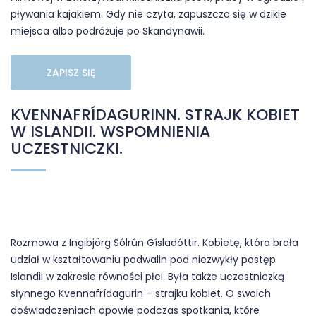
pływania kajakiem. Gdy nie czyta, zapuszcza się w dzikie
miejsca albo podróżuje po Skandynawii.
ZAPISZ SIĘ
KVENNAFRÍDAGURINN. STRAJK KOBIET
W ISLANDII. WSPOMNIENIA
UCZESTNICZKI.
Rozmowa z Ingibjörg Sólrún Gísladóttir. Kobietę, która brała
udział w kształtowaniu podwalin pod niezwykły postęp
Islandii w zakresie równości płci. Była także uczestniczką
słynnego Kvennafrídagurin – strajku kobiet. O swoich
doświadczeniach opowie podczas spotkania, które