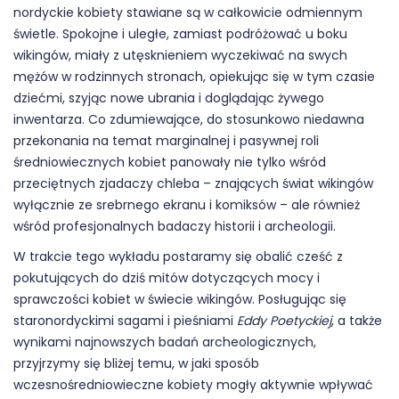
nordyckie kobiety stawiane są w całkowicie odmiennym
świetle. Spokojne i uległe, zamiast podróżować u boku
wikingów, miały z utęsknieniem wyczekiwać na swych
mężów w rodzinnych stronach, opiekując się w tym czasie
dziećmi, szyjąc nowe ubrania i doglądając żywego
inwentarza. Co zdumiewające, do stosunkowo niedawna
przekonania na temat marginalnej i pasywnej roli
średniowiecznych kobiet panowały nie tylko wśród
przeciętnych zjadaczy chleba – znających świat wikingów
wyłącznie ze srebrnego ekranu i komiksów – ale również
wśród profesjonalnych badaczy historii i archeologii.
W trakcie tego wykładu postaramy się obalić cześć z
pokutujących do dziś mitów dotyczących mocy i
sprawczości kobiet w świecie wikingów. Posługując się
staronordyckimi sagami i pieśniami
Eddy Poetyckiej
, a także
wynikami najnowszych badań archeologicznych,
przyjrzymy się bliżej temu, w jaki sposób
wczesnośredniowieczne kobiety mogły aktywnie wpływać