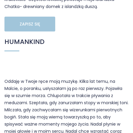
Chatka- drewniany domek z islandzką duszą.
ZAPISZ SIĘ
HUMANKIND
Oddaję w Twoje ręce moją muzykę. Kilka lat temu, na
Malcie, o poranku, usłyszałam ją po raz pierwszy. Pojawiła
się w szumie morza. Chlupotała w trakcie pływania z
meduzami. Szeptała, gdy zanurzałam stopy w morskiej toni.
Milczała, gdy zachwycałam się wizerunkami pierwotnych
bogiń. Stała się moją wierną towarzyszką po to, aby
spisywać ważne momenty mojego życia. Nadal płynie w
mojej głowie i w moim sercu. Nadal chce wzrastać coraz