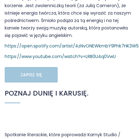
korzenie. Jest zwolenniczką teorii (za Julią Cameron), że
istnieje energia twórcza, która chce się wyrazić za naszym
pośrednictwem. Śmiało podąża za tą energią i na tej
kanwie tworzy swoją muzykę autorską, która postanowiła
się pojawić w języku angielskim.
https://open.spotify.com/artist/4zNvONEWkmbY9Phk7HK3W5
https://www.youtube.com/watch?v=LRB0U4q0VwU
ZAPISZ SIĘ
POZNAJ DUNIĘ I KARUSIĘ.
Spotkanie literackie, które poprowadzi Kamyk Studio /