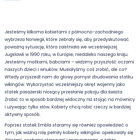
Jesteśmy kilkoma kobietami z północno-zachodniego
wybrzeża Norwegii, które zebrały się, aby przedyskutować
poważną sytuację, która zaistniała we wcześniejszej
Jugsławii w 1990 roku, w Europie, niedaleko naszego kraju.
Jesteśmy matkami, babciami – widzimy przyszłość oczami
naszych dzieci i wnuków. Musiałyśmy coś zrobić, ale co?
Wtedy przyszedł nam do głowy pomysł zbudowania statku
wikingów. Wykorzystać wcześniejszy okręt wojenny jako
statek pasażerski niosący przesłanie pokoju dla świata.
Zrobić to w sposób bardziej widoczny niż stojąc na mównicy
i używając tylko słów. Kobiety chcą robić rzeczy w bardziej
aktywny sposób.
Poprzez statek Embla staramy się również opowiedzieć o
tym, jak ważną rolę pełniły kobiety wikingów: opiekowały się