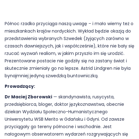
Północ rzadko przyciąga naszą uwagę – i mało wiemy też o
mieszkankach krajów nordyckich. Wykład będzie okazją do
przedstawienia wybranych Szwedek (żyjących zarówno w
czasach dawniejszych, jak i współcześnie), które nie bały się
rzucać wyzwań realiom, w jakim przyszło im się urodzić.
Prezentowane postacie nie godziły się na zastany świat i
skutecznie zmieniały go na lepsze. Astrid Lindgren nie była
bynajmniej jedyną szwedzką buntowniczką.
Prowadzący:
Dr Maciej Zborowski
— skandynawista, rusycysta,
przedsiębiorca, bloger, doktor językoznawstwa, obecnie
dziekan Wydziału Społeczno-Humanistycznego
Uniwersytetu WSB Merito w Gdańsku i Gdyni. Od zawsze
przyciągały go tereny północne i wschodnie. Jest
nałogowym obserwatorem wydarzeń rozgrywających się