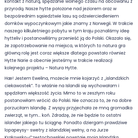
kontakt z naturą, spędzanie wolnego czasu na obcowaniu z
przyrodą. Nasze hytte położone nad jeziorem oraz w
bezpośrednim sąsiedztwie lasu są odzwierciedleniem
domków wypoczynkowym jakie znamy z Norwegii. W trakcie
naszego kilkuletniego pobytu w tym kraju poznaliśmy ideę
hytteliv i postanowiliśmy przenieść ją do Polski. Okazało się,
że zapotrzebowanie na miejsca, w których to natura gra
główną rolę jest coraz większe dlatego powstało również
Hytte Narie a obecnie jesteśmy w trakcie realizacji
kolejnego projektu – Natura Hytte.
Hæ! Jestem Ewelina, możecie mnie kojarzyć z „islandzkich
ciekawostek”. To właśnie na Islandii się wychowałam i
spędziłam większość życia. Mimo to w zeszłym roku
postanowiłam wrócić do Polski. Nie oznacza to, że na dobre
porzuciłam Islandię. Z wyspy przyjechała ze mną gromadka
zwierząt, w tym… koń. Zdradzę, że nie będzie to ostatni
islander jakiego tu ściągnę. Ponadto dziergam prawdziwe
lopapeysy- swetry z islandzkiej wełny, a na Jurze
Krakowsko-Częstochowskiej powstaje moja Islandzka