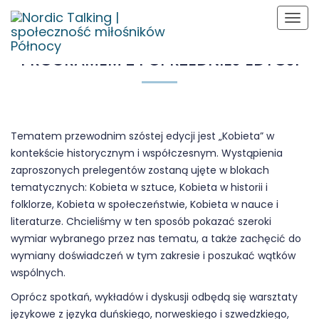
Togg
JUŻ WKRÓTCE PROGRAM 2026,
navig
ZAPRASZAMY DO ZAPOZNANIA SIĘ Z
PROGRAMEM Z POPRZEDNIEJ EDYCJI
Tematem przewodnim szóstej edycji jest „Kobieta” w
kontekście historycznym i współczesnym. Wystąpienia
zaproszonych prelegentów zostaną ujęte w blokach
tematycznych: Kobieta w sztuce, Kobieta w historii i
folklorze, Kobieta w społeczeństwie, Kobieta w nauce i
literaturze. Chcieliśmy w ten sposób pokazać szeroki
wymiar wybranego przez nas tematu, a także zachęcić do
wymiany doświadczeń w tym zakresie i poszukać wątków
wspólnych.
Oprócz spotkań, wykładów i dyskusji odbędą się warsztaty
językowe z języka duńskiego, norweskiego i szwedzkiego,