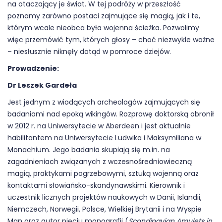
na otaczający je świat. W tej podróży w przeszłość
poznamy zarówno postaci zajmujące się magią, jak i te,
którym wcale nieobca była wojenna ścieżka. Pozwolimy
więc przemówić tym, których głosy – choć niezwykle ważne
– niesłusznie niknęły dotąd w pomroce dziejów.
Prowadzenie:
Dr Leszek Gardeła
Jest jednym z wiodących archeologów zajmujących się
badaniami nad epoką wikingów. Rozprawę doktorską obronił
w 2012 r. na Uniwersytecie w Aberdeen i jest aktualnie
habilitantem na Uniwersytecie Ludwika i Maksymiliana w
Monachium. Jego badania skupiają się m.in. na
zagadnieniach związanych z wczesnośredniowieczną
magią, praktykami pogrzebowymi, sztuką wojenną oraz
kontaktami słowiańsko-skandynawskimi. Kierownik i
uczestnik licznych projektów naukowych w Danii, Islandii,
Niemczech, Norwegii, Polsce, Wielkiej Brytanii i na Wyspie
Man oraz autor pięciu monografii (
Scandinavian Amulets in