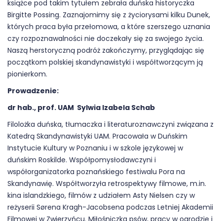
książce pod takim tytułem zebrała duńska historyczka
Birgitte Possing. Zaznajomimy się z życiorysami kilku Dunek,
których praca była przełomowa, a które szerszego uznania
czy rozpoznawalności nie doczekały się za swojego życia.
Naszą herstoryczną podróż zakończymy, przyglądając się
początkom polskiej skandynawistyki i współtworzącym ją
pionierkom.
Prowadzenie:
dr hab., prof. UAM Sylwia Izabela Schab
Filolożka duńska, tłumaczka i literaturoznawczyni związana z
Katedrą Skandynawistyki UAM. Pracowała w Duńskim
Instytucie Kultury w Poznaniu i w szkole językowej w
duńskim Roskilde. Współpomysłodawczyni i
współorganizatorka poznańskiego festiwalu Pora na
Skandynawię. Współtworzyła retrospektywy filmowe, m.in.
kina islandzkiego, filmów z udziałem Asty Nielsen czy w
reżyserii Sørena Kragh-Jacobsena podczas Letniej Akademii
Filmowej w Zwierzyńcu. Miłośniczka psów, pracy w ogrodzie i