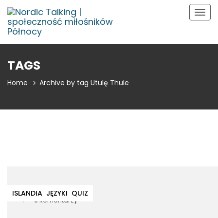
Togg
navig
TAGS
Home
Archive by tag Utulę Thule
27 lutego 2020
ISLANDIA
JĘZYKI
QUIZ
9 komentarzy